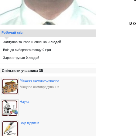
В с
Робочий стіл
Загітував за Ігоря Шевченка
0 людей
Вніс до виборчого фонду
0 грн
Зареєстрував
0 людей
Спільноти учасника 35
Місцеве самоврядування
Місцеве самоврядування
Наука
Збір підписів