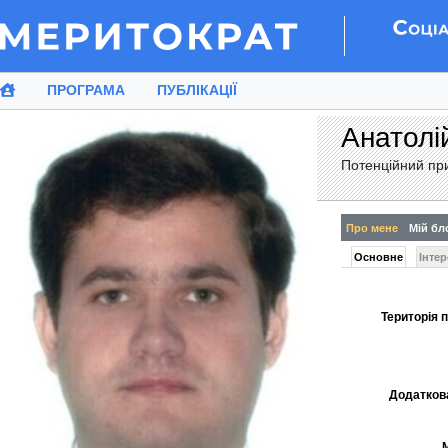
ПРОГРАМА
ПУБЛІКАЦІЇ
Анатолі
Потенційний пр
Про мене
Мій бл
Основне
Інте
Територія п
Додатков