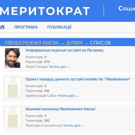
ПРОГРАМА
ПУБЛІКАЦІЇ
ЛІВОБЕРЕЖЖЯ КИЄВА
→
ДУМКИ
→ СПИСОК
Неформальні недільні зустрічі на Лісовому
Коментарів:
0
Переглядів:
274
Юрий Сегедин
Читати далі →
Проект порядку денного зустрічі активістів "Лівобережжя"
Коментарів:
5
Переглядів:
441
Адміністрація Сайта
Читати далі →
Шановні мешканці Лівобережжя Києва!
Коментарів:
3
Переглядів:
341
Ярослава Сорочинська
Читати далі →