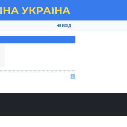
ВХІД
1