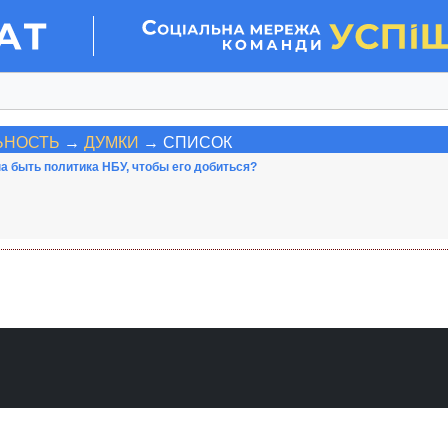
ЬНОСТЬ
→
ДУМКИ
→ СПИСОК
а быть политика НБУ, чтобы его добиться?