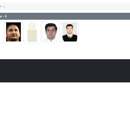
ки →
и - 5