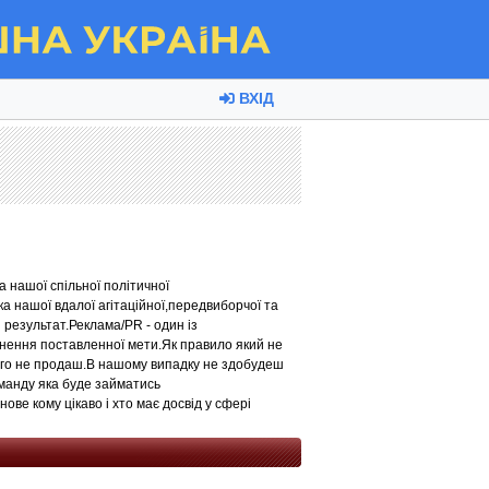
ВХІД
 нашої спільної політичної
а нашої вдалої агітаційної,передвиборчої та
 результат.Реклама/PR - один із
нення поставленної мети.Як правило який не
його не продаш.В нашому випадку не здобудеш
манду яка буде займатись
ове кому цікаво і хто має досвід у сфері