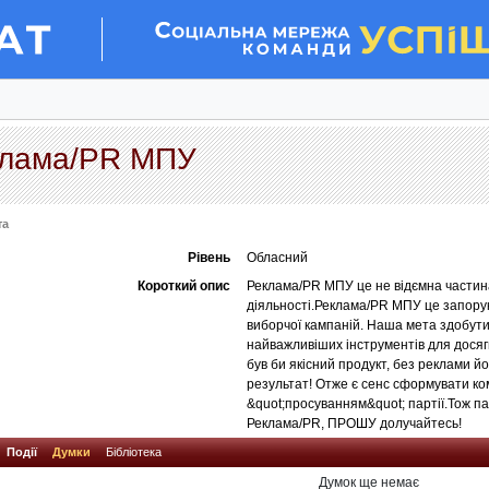
клама/PR МПУ
та
Рівень
Обласний
Короткий опис
Реклама/PR МПУ це не відємна частина
діяльності.Реклама/PR МПУ це запорук
виборчої кампаній. Наша мета здобути
найважливіших інструментів для досяг
був би якісний продукт, без реклами 
результат! Отже є сенс сформувати ко
&quot;просуванням&quot; партії.Тож пан
Реклама/PR, ПРОШУ долучайтесь!
Події
Думки
Бібліотека
Думок ще немає