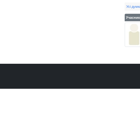
Усі дум
Учасник