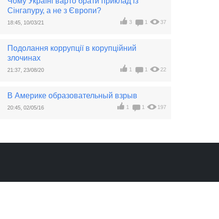
Чому Україні варто брати приклад із
Сінгапуру, а не з Європи?
3
1
37
18:45, 10/03/21
Подолання коррупції в корупційний
злочинах
1
1
22
21:37, 23/08/20
В Америке образовательный взрыв
1
1
197
20:45, 02/05/16