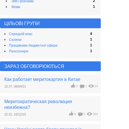
2
ЗМІ і реклама
1
Мови
ЦIЛЬОВI ГРУПИ
4
Середній клас
1
Селяни
1
Працівники бюджетної сфери
1
Пенсіонери
ЗАРАЗ ОБГОВОРЮЮТЬСЯ
Как работает меритокартия в Китае
0
1
24
16:27, 08/04/21
Меритократическая революция
неизбежна?
6
5
304
22:21, 10/12/15