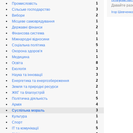
1
Промисловість
Давайте разо
3
Сільське господарство
Ігор Шевченко
2
Вибори
1
Місцеве самоврядування
2
Державні фінанси
1
Фінансова система
1
Міжнародні відносини
5
Соціальна політика
1
Охорона здоров’я
1
Медицина
8
Освіта
3
Екологія
3
Наука та інновації
2
Енергетика та енергозбереження
2
Земля та природні ресурси
1
ЖКГ та благоустрій
5
Політична діяльність
4
Армія
3
Суспільна мораль
1
Культура
1
Спорт
5
ІТ та комунікації