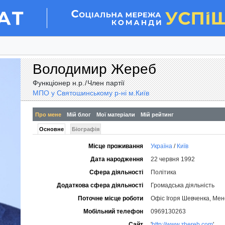
Володимир
Жереб
Функціонер н.р.
/
Член партії
МПО у Святошинському р-ні м.Київ
Про мене
Мій блог
Мої матеріали
Мій рейтинг
Основне
Біографія
Місце проживання
Україна
/
Київ
Дата народження
22 червня 1992
Сфера діяльності
Політика
Додаткова сфера діяльності
Громадська діяльність
Поточне місце роботи
Офіс Ігоря Шевченка, Ме
Мобільний телефон
0969130263
Сайт
'
http://www.zhereb.com
'