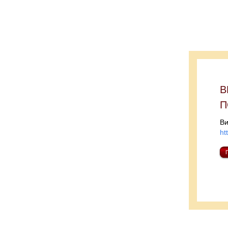
В
П
Ви
ht