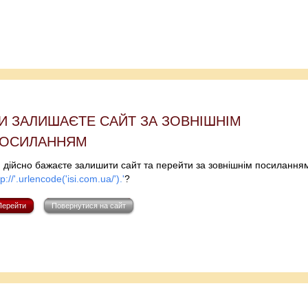
И ЗАЛИШАЄТЕ САЙТ ЗА ЗОВНIШНIМ
ОСИЛАННЯМ
 дiйсно бажаєте залишити сайт та перейти за зовнiшнiм посилання
tp://'.urlencode('isi.com.ua/').'
?
Перейти
Повернутися на сайт