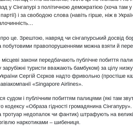
азд у Сінгапурі з політичною демократією (хоча там у
 партії) і за свободою слова (навіть гірше, ніж в Украї
 злочинність…
про це. Зрештою, навряд чи сінгапурський досвід бо
а побутовими правопорушеннями можна взяти й перес
місцеві закони передбачають публічне побиття палиц
у зарубіжні туристи вважають бамбуком) за цілу низку 
країни Сергій Сєрков надто фривольно (простіше каж
віакомпанії «Singapore Airlines».
ся судом і публічним побиттям палицями (які там звут
о кодексу «Образа гідності громадянина Сінгапуру». 
а тротуар недопалок чи фантик) штрафують на великі 
ргівлю наркотиками – шибениця.