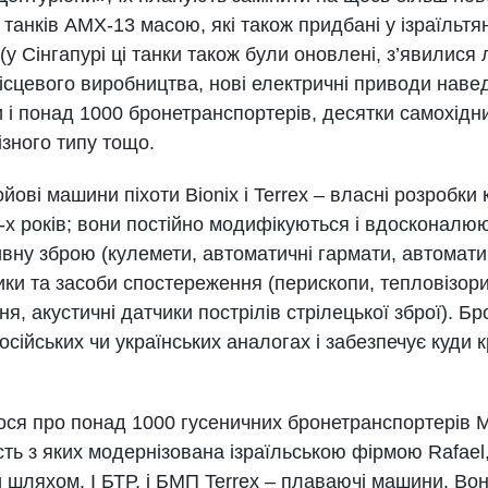
танків AMX-13 масою, які також придбані у ізраїльтя
 (у Сінгапурі ці танки також були оновлені, з’явилися
ісцевого виробництва, нові електричні приводи наве
 і понад 1000 бронетранспортерів, десятки самохідни
ізного типу тощо.
йові машини піхоти Bionix і Terrex – власні розробки 
0-х років; вони постійно модифікуються і вдосконалю
ну зброю (кулемети, автоматичні гармати, автоматич
ики та засоби спостереження (перископи, тепловізори
я, акустичні датчики пострілів стрілецької зброї). 
 російських чи українських аналогах і забезпечує куди 
ося про понад 1000 гусеничних бронетранспортерів
ть з яких модернізована ізраїльською фірмою Rafael
 шляхом. І БТР, і БМП Terrex – плаваючі машини. Вон