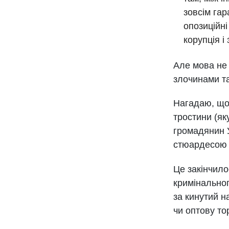
зовсім гар
опозиційні
корупція і
Але мова не 
злочинами т
Нагадаю, що 
тростини (як
громадянин У
стюардесою а
Це закінчило
кримінальног
за кинутий н
чи оптову то