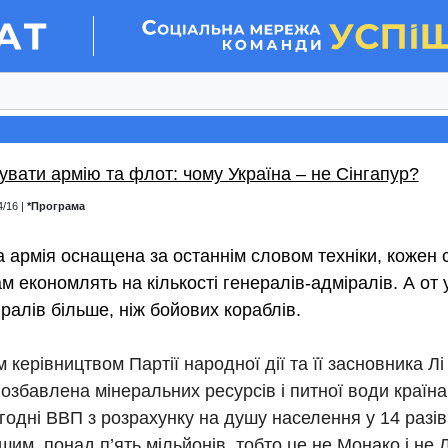
увати армію та флот: чому Україна – не Сінгапур?
4/16 |
*Програма
а армія оснащена за останнім словом техніки, кожен 
м економлять на кількості генералів-адміралів. А от
ралів більше, ніж бойових кораблів.
 керівництвом Партії народної дії та її засновника Л
озбавлена мінеральних ресурсів і питної води країн
одні ВВП з розрахунку на душу населення у 14 разів
ншим, понад п’ять мільйонів, тобто це не Монако і не