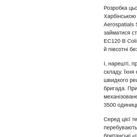
Розробка цьо
Харбінською
Aerospatials
займатися ст
EC120 В Colib
й півсотні бе
І, нарешті, 
складу. Їхня 
швидкого реа
бригада. При
механізоване
3500 одиниць
Серед цієї т
перебувають у
британські «