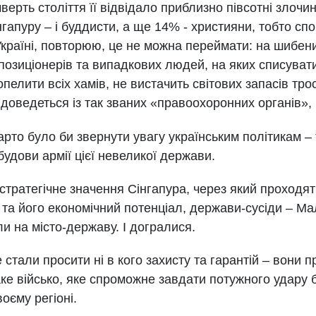
верть століття її відвідало приблизно півсотні злочин
гапуру – і буддисти, а ще 14% - християни, тобто спо
в Україні, повторюю, це не можна переймати: на шибе
позиціонерів та випадкових людей, на яких списуват
пелити всіх хамів, не вистачить світових запасів тро
доведеться із так званих «правоохоронних органів», 
арто було би звернути увагу українським політикам – 
удови армії цієї невеликої держави.
тратегічне значення Сінгапура, через який проходять
 та його економічний потенціал, держави-сусіди – Мал
и на місто-державу. І догралися.
е стали просити ні в кого захисту та гарантій – вони
ке військо, яке спроможне завдати потужного удару 
оєму регіоні.