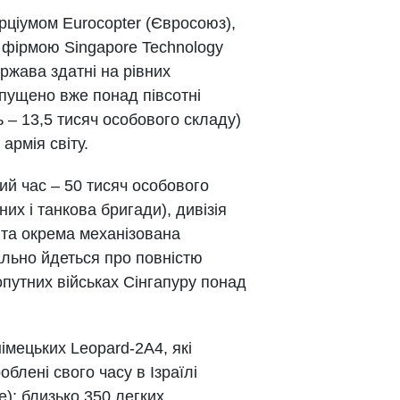
орціумом Eurocopter (Євросоюз),
фірмою Singapore Technology
ржава здатні на рівних
пущено вже понад півсотні
ть – 13,5 тисяч особового складу)
армія світу.
ний час – 50 тисяч особового
них і танкова бригади), дивізія
 та окрема механізована
ально йдеться про повністю
опутних військах Сінгапуру понад
німецьких Leopard-2А4, які
облені свого часу в Ізраїлі
е); близько 350 легких