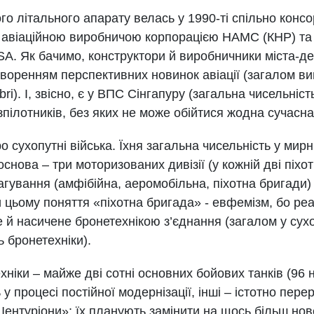
го літального апарату велась у 1990-ті спільно конс
 авіаційною виробничою корпорацією НAMC (КНР) та 
 SA. Як бачимо, конструктори й виробничники міста-де
воренням перспективних новинок авіації (загалом ви
ri). І, звісно, є у ВПС Сінгапуру (загальна чисельніс
зпілотників, без яких не може обійтися жодна сучасна 
про сухопутні війська. Їхня загальна чисельність у мир
основа – три моторизованих дивізії (у кожній дві піхот
гування (амфібійна, аеромобільна, піхотна бригади)
 цьому поняття «піхотна бригада» - евфемізм, бо ре
 й насичене бронетехнікою з’єднання (загалом у сух
 бронетехніки).
ехніки – майже дві сотні основних бойових танків (96 
 процесі постійної модернізації, інші – істотно перер
Центуріони»; їх планують замінити на щось більш нов