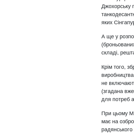
Джохорську п
танкодесантн
яких Сінгап
А ще у розпо
(броньованих
складі, решт
Крім того, з
виробництва 
не включають
(згадана вже 
для потреб а
При цьому Ма
має на озбро
радянського