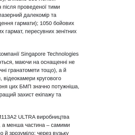
н після проведеної тими
 лазерний далекомір та
дення гармати); 1050 бойових
х гармат, пересувних зенітних
компанії Singapore Technologies
ються, маючи на оснащенні не
ні гранатомети тощо), а й
, відеокамери кругового
Броня цих БМП значно потужніша,
кращий захист екіпажу та
 М113А2 ULTRA виробництва
, а менша частина – самими
о й зрозуміло: через вузьку