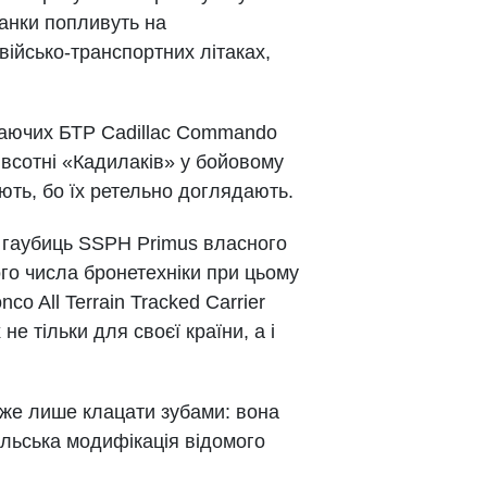
танки попливуть на
військо-транспортних літаках,
аваючих БТР Cadillac Commando
івсотні «Кадилаків» у бойовому
іють, бо їх ретельно доглядають.
м гаубиць SSPH Primus власного
го числа бронетехніки при цьому
 All Terrain Tracked Carrier
не тільки для своєї країни, а і
може лише клацати зубами: вона
ольська модифікація відомого