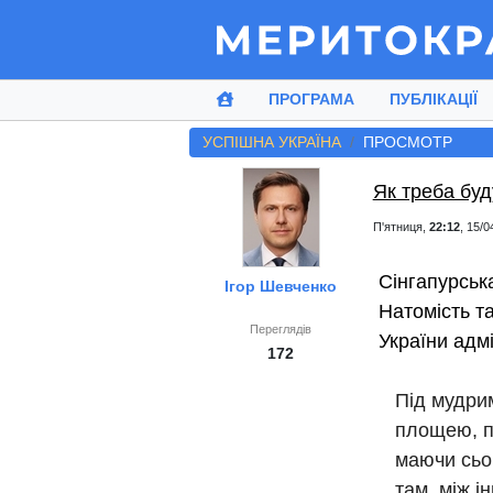
ПРОГРАМА
ПУБЛІКАЦІЇ
УСПІШНА УКРАЇНА
ПРОСМОТР
Як треба буд
П'ятниця,
22:12
, 15/0
Сінгапурськ
Ігор Шевченко
Натомість та
Переглядів
України адмі
172
Під мудрим
площею, п
маючи сьог
там, між і