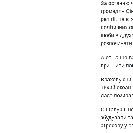
За останню ч
громадян Сін
релігії. Та 
політичних о
щоби віддухо
розпочинати 
А от на що в
принципи поб
Враховуючи с
Тихий океан,
ласо позирал
Сінгапурці н
збудували та
агресору у св