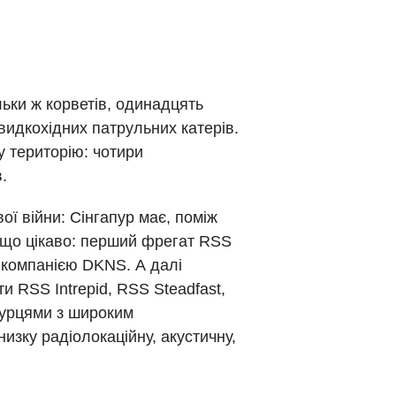
льки ж корветів, одинадцять
видкохідних патрульних катерів.
 територію: чотири
.
ої війни: Сінгапур має, поміж
 І що цікаво: перший фрегат RSS
 компанією DKNS. А далі
и RSS Intrepid, RSS Steadfast,
апурцями з широким
изку радіолокаційну, акустичну,