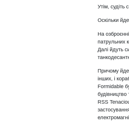
Утім, судіть с
Оскільки йде
На озброєнні
патрульних к
Далі йдуть с
танкодесантн
Причому йдет
інших, і кор
Formidable 
будівництво 
RSS Tenaciou
застосування
електромагні