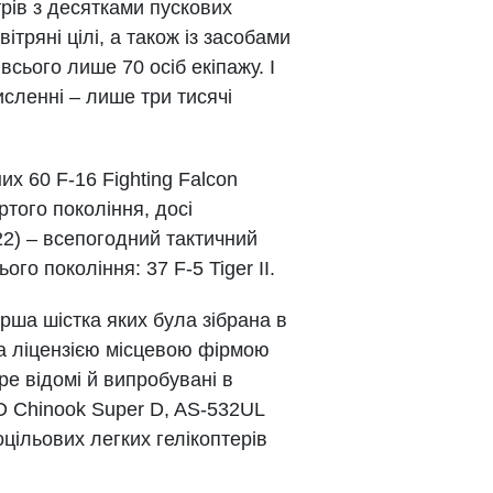
рів з десятками пускових
ітряні цілі, а також із засобами
сього лише 70 осіб екіпажу. І
исленні – лише три тисячі
их 60 F-16 Fighting Falcon
того покоління, досі
2) – всепогодний тактичний
о покоління: 37 F-5 Tiger II.
рша шістка яких була зібрана в
 за ліцензією місцевою фірмою
ре відомі й випробувані в
 Chinook Super D, AS-532UL
цільових легких гелікоптерів