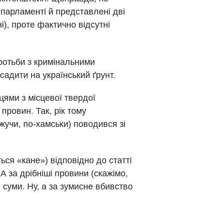
 парламенті й представлені дві
ні), проте фактично відсутні
ротьби з кримінальними
адити на український ґрунт.
ями з місцевої твердої
провин. Так, рік тому
учи, по-хамськи) поводився зі
ься «кане») відповідно до статті
А за дрібніші провини (скажімо,
суми. Ну, а за зумисне вбивство