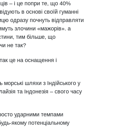
ців – і це попри те, що 40%
відують в основі своїй гуманні
ницю одразу почнуть відправляти
имуть злочини «мажорів». а
стини, тим більше, що
чи не так?
так це на оснащення і
 морські шляхи з Індійського у
айзія та Індонезія – свого часу
 просто ударними темпами
будь-якому потенціальному