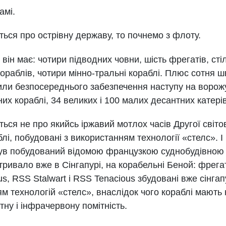
амі.
ться про острівну державу, то почнемо з флоту.
 він має: чотири підводних човни, шість фрегатів, сті
ораблів, чотири мінно-тральні кораблі. Плюс сотня ш
или безпосереднього забезпечення наступу на ворожу
их кораблі, 34 великих і 100 малих десантних катерів
ься не про якийсь іржавий мотлох часів Другої світов
аблі, побудовані з використанням технології «стелс».
був побудований відомою французкою суднобудівною
тривало вже в Сінгапурі, на корабельні Беной: фрегат
s, RSS Stalwart і RSS Tenacious збудовані вже сінг
м технологій «стелс», внаслідок чого кораблі мають н
тну і інфрачервону помітність.