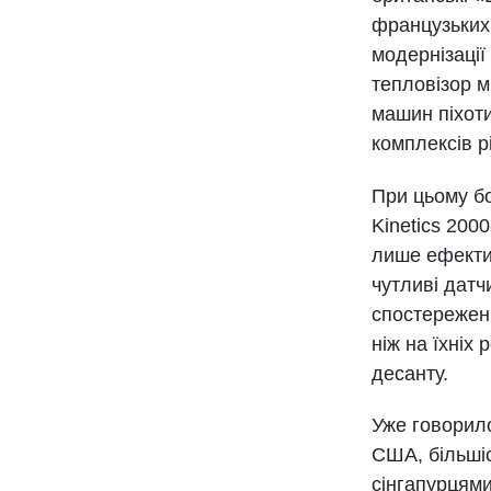
французьких 
модернізації
тепловізор м
машин піхоти
комплексів р
При цьому бо
Kinetics 200
лише ефектив
чутливі датч
спостереженн
ніж на їхніх
десанту.
Уже говорил
США, більшіс
сінгапурцями