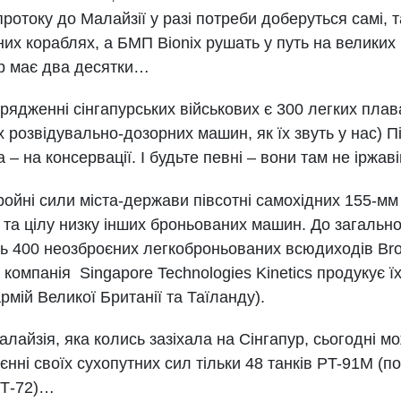
ротоку до Малайзії у разі потреби доберуться самі, 
их кораблях, а БМП Bionix рушать у путь на великих 
ур має два десятки…
рядженні сінгапурських військових є 300 легких пл
 розвідувально-дозорних машин, як їх звуть у нас) П
а – на консервації. І будьте певні – вони там не іржав
бройні сили міста-держави півсотні самохідних 155-м
та цілу низку інших броньованих машин. До загально
 400 неозброєних легкоброньованих всюдиходів Bronco
компанія Singapore Technologies Kinetics продукує їх 
рмій Великої Британії та Таїланду).
лайзія, яка колись зазіхала на Сінгапур, сьогодні 
єнні своїх сухопутних сил тільки 48 танків PT-91M (п
 Т-72)…