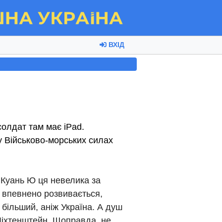
ВХІД
солдат там має iPad.
 у Військово-морських силах
і Куань Ю ця невелика за
а впевнено розвивається,
 більший, аніж Україна. А душ
 Ліхтенштейн. Щоправда, не