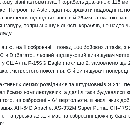
кому рівні автоматизації корабель довжиною 115 мет
кет Harpoon та Aster, здатних вражати надводні та пов
а знищення підводних човнів й 76-мм гарматою, має в
інгапуру, попри значну кількість кораблів, не надто ч
ладу.
ацію. На її озброєнні – понад 100 бойових літаків, з н
С и D (багатоцільовий надзвуковий винищувач четвер
 у США) та F-15SG Eagle (поки що 2, замовлено ще 2
кож четвертого покоління. Є й винищувачі попередньог
активних легких розвідників та штурмовиків S-211, пе
італійських комплектуючих, а далі літаки будувалися
того, на озброєнні – 64 вертольоти, в числі яких доб
уаціях AН-64D Apache, AS-З32М Super Puma, СН-47SD
 сінгапурська авіація має на озброєнні дюжину багато
ri.