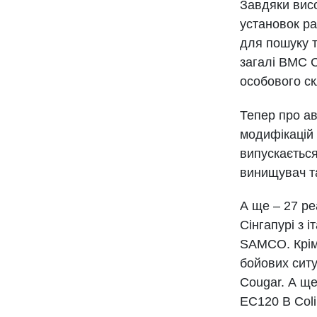
Завдяки висо
установок ра
для пошуку т
загалі ВМС С
особового ск
Тепер про аві
модифікацій 
випускається
винищувач та
А ще – 27 ре
Сінгапурі з 
SAMCO. Крім 
бойових сит
Cougar. А ще
EC120 В Colib